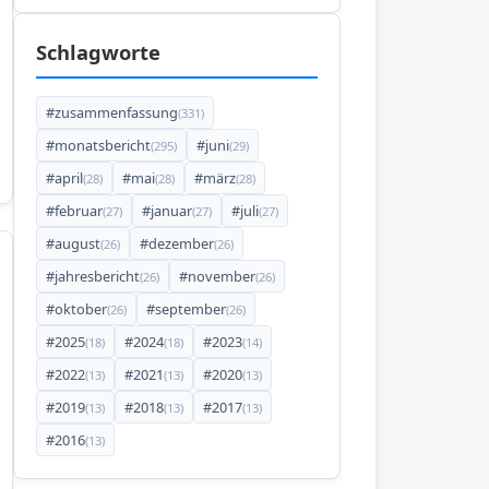
Schlagworte
#zusammenfassung
(331)
#monatsbericht
#juni
(295)
(29)
#april
#mai
#märz
(28)
(28)
(28)
#februar
#januar
#juli
(27)
(27)
(27)
#august
#dezember
(26)
(26)
#jahresbericht
#november
(26)
(26)
#oktober
#september
(26)
(26)
#2025
#2024
#2023
(18)
(18)
(14)
#2022
#2021
#2020
(13)
(13)
(13)
#2019
#2018
#2017
(13)
(13)
(13)
#2016
(13)