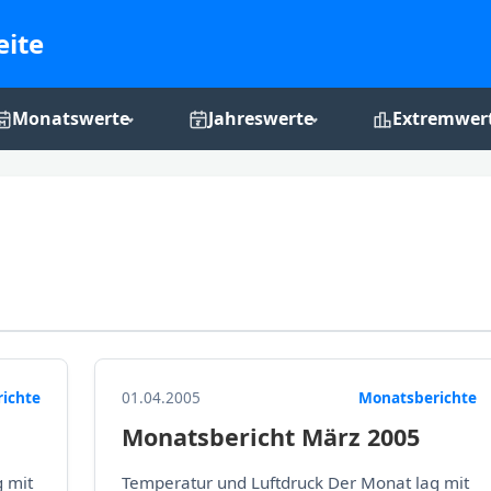
eite
Monatswerte
Jahreswerte
Extremwer
Monats-Grafiken
Jahres-Grafiken
Rekordchro
ichte
01.04.2005
Monatsberichte
Monatsbericht März 2005
 mit
Temperatur und Luftdruck Der Monat lag mit