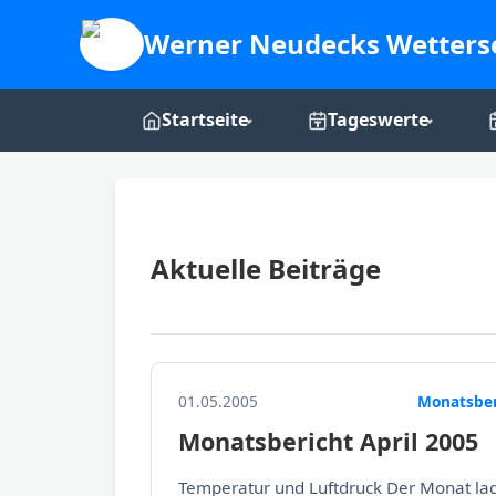
Werner Neudecks Wetters
Startseite
Tageswerte
Live-Dashboard
Tages-Grafiken
Webcam
Aktuelle Beiträge
Über mich
01.05.2005
Monatsber
Monatsbericht April 2005
Temperatur und Luftdruck Der Monat lag