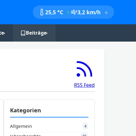
25,5 °C
3,2 km/h
te
Beiträge
nik
Monatsberichte
Jahresberichte
Jahreszeitenbilanzen
RSS Feed
Kategorien
Allgemein
4