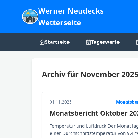
Werner Neudecks
Wetterseite
Startseite
Tageswerte
Live-Dashboard
Tages-Grafiken
Archiv für November 202
Webcam
Über mich
01.11.2025
Monatsber
Monatsbericht Oktober 20
Temperatur und Luftdruck Der Monat lag
einer Durchschnittstemperatur von 9,4 °