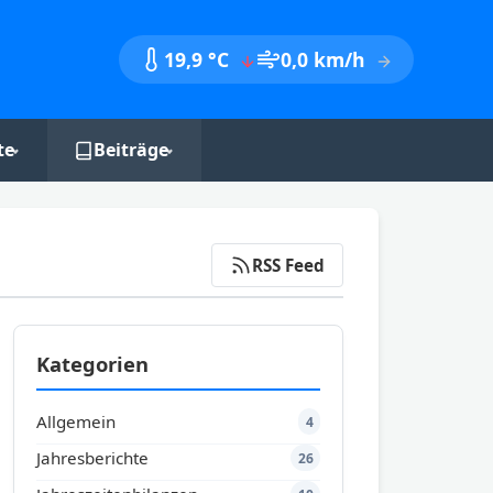
19,9 °C
0,0 km/h
te
Beiträge
nik
Monatsberichte
Jahresberichte
RSS Feed
Jahreszeitenbilanzen
Kategorien
Allgemein
4
Jahresberichte
26