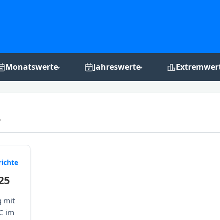
Monatswerte
Jahreswerte
Extremwer
Monats-Grafiken
Jahres-Grafiken
Rekordchro
5
ichte
25
 mit
C im