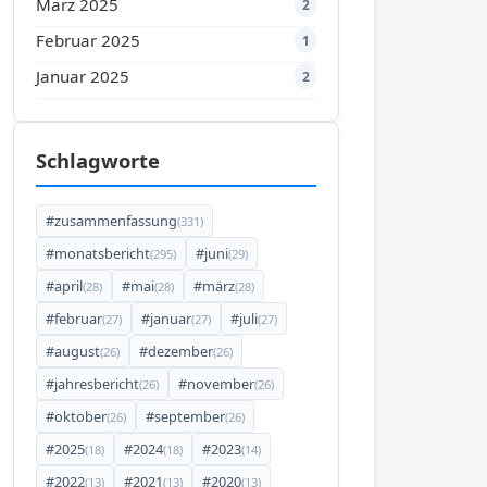
März 2025
2
Februar 2025
1
Januar 2025
2
Schlagworte
#zusammenfassung
(331)
#monatsbericht
#juni
(295)
(29)
#april
#mai
#märz
(28)
(28)
(28)
#februar
#januar
#juli
(27)
(27)
(27)
#august
#dezember
(26)
(26)
#jahresbericht
#november
(26)
(26)
#oktober
#september
(26)
(26)
#2025
#2024
#2023
(18)
(18)
(14)
#2022
#2021
#2020
(13)
(13)
(13)