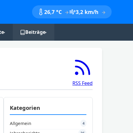
26,7 °C
3,2 km/h
te
Beiträge
nik
Monatsberichte
Jahresberichte
Jahreszeitenbilanzen
RSS Feed
Kategorien
Allgemein
4