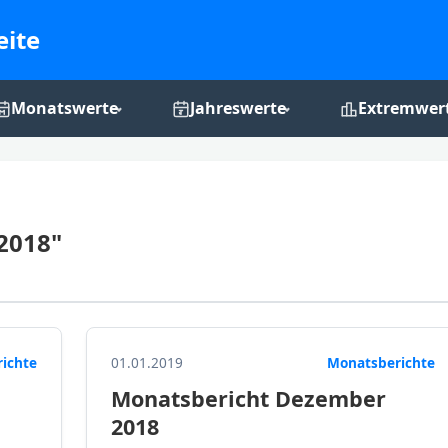
eite
Monatswerte
Jahreswerte
Extremwer
Monats-Grafiken
Jahres-Grafiken
Rekordchro
2018"
richte
01.01.2019
Monatsberichte
Monatsbericht Dezember
2018