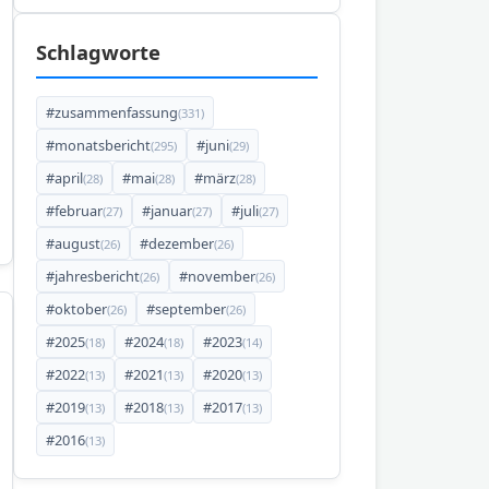
Schlagworte
#zusammenfassung
(331)
#monatsbericht
#juni
(295)
(29)
#april
#mai
#märz
(28)
(28)
(28)
#februar
#januar
#juli
(27)
(27)
(27)
#august
#dezember
(26)
(26)
#jahresbericht
#november
(26)
(26)
#oktober
#september
(26)
(26)
#2025
#2024
#2023
(18)
(18)
(14)
#2022
#2021
#2020
(13)
(13)
(13)
#2019
#2018
#2017
(13)
(13)
(13)
#2016
(13)