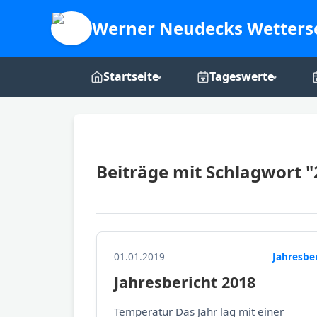
Werner Neudecks Wetters
Startseite
Tageswerte
Live-Dashboard
Tages-Grafiken
Webcam
Beiträge mit Schlagwort "
Über mich
01.01.2019
Jahresbe
Jahresbericht 2018
Temperatur Das Jahr lag mit einer