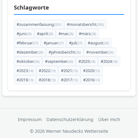
Schlagworte
#zusammenfassung
#monatsbericht
(331)
(295)
#juni
#april
#mai
#märz
(29)
(28)
(28)
(28)
#februar
#januar
#juli
#august
(27)
(27)
(27)
(26)
#dezember
#jahresbericht
#november
(26)
(26)
(26)
#oktober
#september
#2025
#2024
(26)
(26)
(18)
(18)
#2023
#2022
#2021
#2020
(14)
(13)
(13)
(13)
#2019
#2018
#2017
#2016
(13)
(13)
(13)
(13)
Impressum
Datenschutzerklärung
Über mich
© 2026 Werner Neudecks Wetterseite