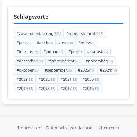
Schlagworte
#zusammenfassung
#monatsbericht
(331)
(295)
#juni
#april
#mai
#märz
(29)
(28)
(28)
(28)
#februar
#januar
#juli
#august
(27)
(27)
(27)
(26)
#dezember
#jahresbericht
#november
(26)
(26)
(26)
#oktober
#september
#2025
#2024
(26)
(26)
(18)
(18)
#2023
#2022
#2021
#2020
(14)
(13)
(13)
(13)
#2019
#2018
#2017
#2016
(13)
(13)
(13)
(13)
Impressum
Datenschutzerklärung
Über mich