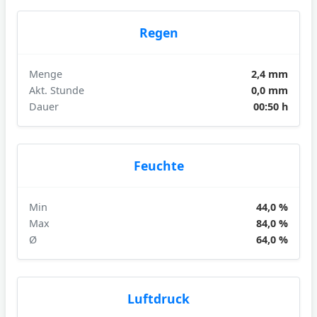
Regen
Menge
2,4 mm
Akt. Stunde
0,0 mm
Dauer
00:50 h
Feuchte
Min
44,0 %
Max
84,0 %
Ø
64,0 %
Luftdruck