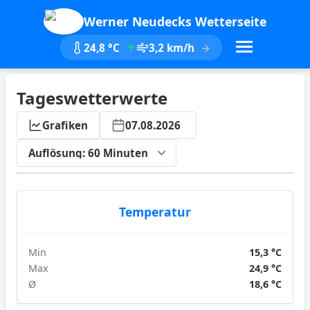
Werner Neudecks Wetterseite
24,8 °C
3,2 km/h
Tageswetterwerte
Grafiken
07.08.2026
ktualisieren
Temperatur
Min
15,3 °C
Max
24,9 °C
Ø
18,6 °C