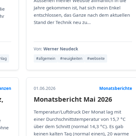
Aussehen meiner Website allmählich in die
Jahre gekommen ist, hat sich mein Enkel
die
entschlossen, das Ganze nach dem aktuellen
hr
Stand der Technik neu zu...
Von:
Werner Neudeck
hlag
#allgemein
#neuigkeiten
#webseite
lanzen
01.06.2026
Monatsberichte
,
Monatsbericht Mai 2026
Temperatur/Luftdruck Der Monat lag mit
einer Durchschnittstemperatur von 15,7 °C
e
über dem Schnitt (normal 14,3 °C). Es gab
ohne
keinen kalten Tag (normal einen), 20 warme