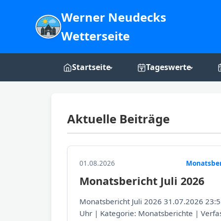
Werner Neudecks
Wetterseite
Startseite
Tageswerte
Live-Dashboard
Tages-Grafiken
Aktuelle Beiträge
Webcam
Über mich
01.08.2026
Monatsber
Monatsbericht Juli 2026
Monatsbericht Juli 2026 31.07.2026 23:
Uhr | Kategorie: Monatsberichte | Verfa