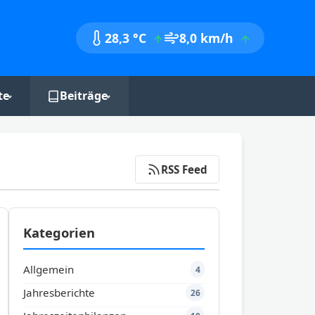
28,3 °C
8,0 km/h
te
Beiträge
nik
Monatsberichte
Jahresberichte
RSS Feed
Jahreszeitenbilanzen
Kategorien
Allgemein
4
Jahresberichte
26