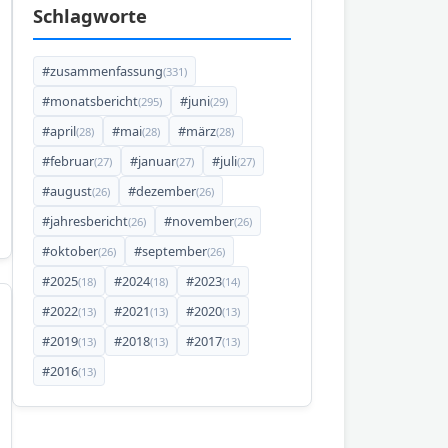
Schlagworte
#zusammenfassung
(331)
#monatsbericht
#juni
(295)
(29)
#april
#mai
#märz
(28)
(28)
(28)
#februar
#januar
#juli
(27)
(27)
(27)
#august
#dezember
(26)
(26)
#jahresbericht
#november
(26)
(26)
#oktober
#september
(26)
(26)
#2025
#2024
#2023
(18)
(18)
(14)
#2022
#2021
#2020
(13)
(13)
(13)
#2019
#2018
#2017
(13)
(13)
(13)
#2016
(13)