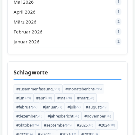
Mai 2026
1
April 2026
1
März 2026
2
Februar 2026
1
Januar 2026
2
Schlagworte
#zusammenfassung
#monatsbericht
(331)
(295)
#juni
#april
#mai
#märz
(29)
(28)
(28)
(28)
#februar
#januar
#juli
#august
(27)
(27)
(27)
(26)
#dezember
#jahresbericht
#november
(26)
(26)
(26)
#oktober
#september
#2025
#2024
(26)
(26)
(18)
(18)
#2023
#2022
#2021
#2020
(14)
(13)
(13)
(13)