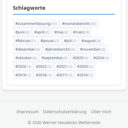
Schlagworte
#zusammenfassung
#monatsbericht
(331)
(295)
#juni
#april
#mai
#märz
(29)
(28)
(28)
(28)
#februar
#januar
#juli
#august
(27)
(27)
(27)
(26)
#dezember
#jahresbericht
#november
(26)
(26)
(26)
#oktober
#september
#2025
#2024
(26)
(26)
(18)
(18)
#2023
#2022
#2021
#2020
(14)
(13)
(13)
(13)
#2019
#2018
#2017
#2016
(13)
(13)
(13)
(13)
Impressum
Datenschutzerklärung
Über mich
© 2026 Werner Neudecks Wetterseite