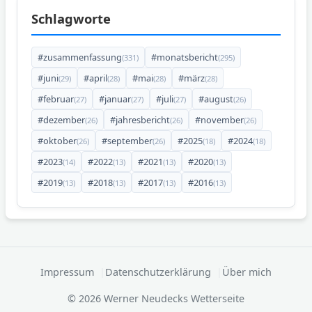
Schlagworte
#zusammenfassung
#monatsbericht
(331)
(295)
#juni
#april
#mai
#märz
(29)
(28)
(28)
(28)
#februar
#januar
#juli
#august
(27)
(27)
(27)
(26)
#dezember
#jahresbericht
#november
(26)
(26)
(26)
#oktober
#september
#2025
#2024
(26)
(26)
(18)
(18)
#2023
#2022
#2021
#2020
(14)
(13)
(13)
(13)
#2019
#2018
#2017
#2016
(13)
(13)
(13)
(13)
Impressum
Datenschutzerklärung
Über mich
© 2026 Werner Neudecks Wetterseite