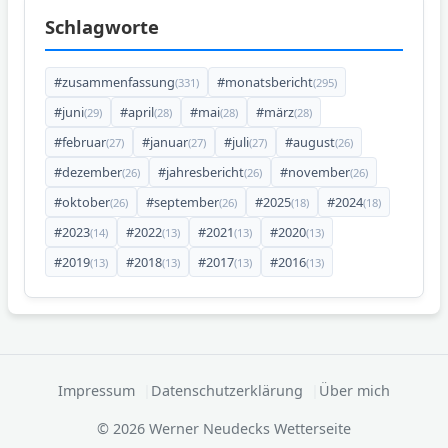
Schlagworte
#zusammenfassung
#monatsbericht
(331)
(295)
#juni
#april
#mai
#märz
(29)
(28)
(28)
(28)
#februar
#januar
#juli
#august
(27)
(27)
(27)
(26)
#dezember
#jahresbericht
#november
(26)
(26)
(26)
#oktober
#september
#2025
#2024
(26)
(26)
(18)
(18)
#2023
#2022
#2021
#2020
(14)
(13)
(13)
(13)
#2019
#2018
#2017
#2016
(13)
(13)
(13)
(13)
Impressum
Datenschutzerklärung
Über mich
© 2026 Werner Neudecks Wetterseite