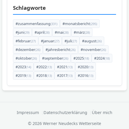
Schlagworte
#zusammenfassung
#monatsbericht
(331)
(295)
#juni
#april
#mai
#märz
(29)
(28)
(28)
(28)
#februar
#januar
#juli
#august
(27)
(27)
(27)
(26)
#dezember
#jahresbericht
#november
(26)
(26)
(26)
#oktober
#september
#2025
#2024
(26)
(26)
(18)
(18)
#2023
#2022
#2021
#2020
(14)
(13)
(13)
(13)
#2019
#2018
#2017
#2016
(13)
(13)
(13)
(13)
Impressum
Datenschutzerklärung
Über mich
© 2026 Werner Neudecks Wetterseite