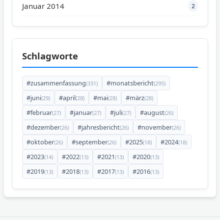
Januar 2014
2
Schlagworte
#zusammenfassung
#monatsbericht
(331)
(295)
#juni
#april
#mai
#märz
(29)
(28)
(28)
(28)
#februar
#januar
#juli
#august
(27)
(27)
(27)
(26)
#dezember
#jahresbericht
#november
(26)
(26)
(26)
#oktober
#september
#2025
#2024
(26)
(26)
(18)
(18)
#2023
#2022
#2021
#2020
(14)
(13)
(13)
(13)
#2019
#2018
#2017
#2016
(13)
(13)
(13)
(13)