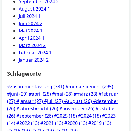
September 2024
2
August 2024
1
Juli 2024
1
Juni 2024
2
Mai 2024
1
April 2024
1
März 2024
2
Februar 2024
1
Januar 2024
2
Schlagworte
#zusammenfassung
(331)
#monatsbericht
(295)
#juni
(29)
#april
(28)
#mai
(28)
#märz
(28)
#februar
(27)
#januar
(27)
#juli
(27)
#august
(26)
#dezember
(26)
#jahresbericht
(26)
#november
(26)
#oktober
(26)
#september
(26)
#2025
(18)
#2024
(18)
#2023
(14)
#2022
(13)
#2021
(13)
#2020
(13)
#2019
(13)
#2018
(13)
#2017
(13)
#2016
(13)