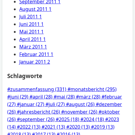
September 2011
1
August 2011
1
Juli 2011
1
Juni 2011
1
Mai 2011
1
April 2011
1
März 2011
1
Februar 2011
1
Januar 2011
2
Schlagworte
#zusammenfassung
(331)
#monatsbericht
(295)
#juni
(29)
#april
(28)
#mai
(28)
#märz
(28)
#februar
(27)
#januar
(27)
#juli
(27)
#august
(26)
#dezember
(26)
#jahresbericht
(26)
#november
(26)
#oktober
(26)
#september
(26)
#2025
(18)
#2024
(18)
#2023
(14)
#2022
(13)
#2021
(13)
#2020
(13)
#2019
(13)
#2018
(13)
#2017
(13)
#2016
(13)