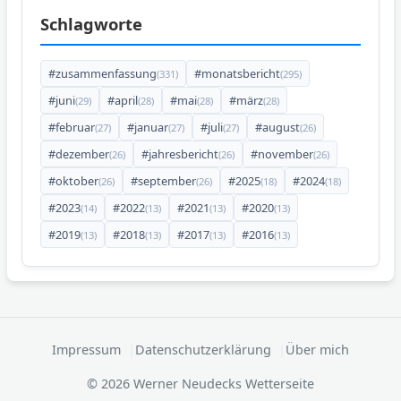
Schlagworte
#zusammenfassung
#monatsbericht
(331)
(295)
#juni
#april
#mai
#märz
(29)
(28)
(28)
(28)
#februar
#januar
#juli
#august
(27)
(27)
(27)
(26)
#dezember
#jahresbericht
#november
(26)
(26)
(26)
#oktober
#september
#2025
#2024
(26)
(26)
(18)
(18)
#2023
#2022
#2021
#2020
(14)
(13)
(13)
(13)
#2019
#2018
#2017
#2016
(13)
(13)
(13)
(13)
Impressum
Datenschutzerklärung
Über mich
© 2026 Werner Neudecks Wetterseite