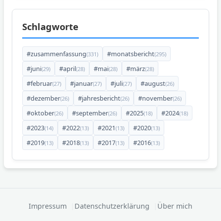
Schlagworte
#zusammenfassung
#monatsbericht
(331)
(295)
#juni
#april
#mai
#märz
(29)
(28)
(28)
(28)
#februar
#januar
#juli
#august
(27)
(27)
(27)
(26)
#dezember
#jahresbericht
#november
(26)
(26)
(26)
#oktober
#september
#2025
#2024
(26)
(26)
(18)
(18)
#2023
#2022
#2021
#2020
(14)
(13)
(13)
(13)
#2019
#2018
#2017
#2016
(13)
(13)
(13)
(13)
Impressum
Datenschutzerklärung
Über mich