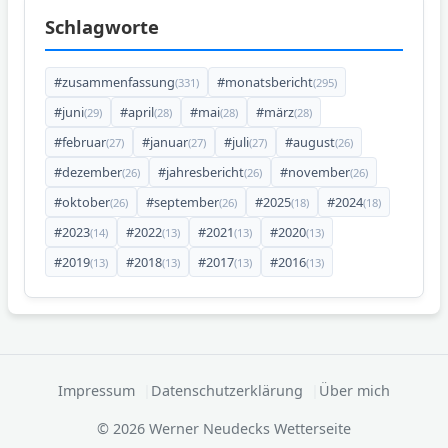
Schlagworte
#zusammenfassung
#monatsbericht
(331)
(295)
#juni
#april
#mai
#märz
(29)
(28)
(28)
(28)
#februar
#januar
#juli
#august
(27)
(27)
(27)
(26)
#dezember
#jahresbericht
#november
(26)
(26)
(26)
#oktober
#september
#2025
#2024
(26)
(26)
(18)
(18)
#2023
#2022
#2021
#2020
(14)
(13)
(13)
(13)
#2019
#2018
#2017
#2016
(13)
(13)
(13)
(13)
Impressum
Datenschutzerklärung
Über mich
© 2026 Werner Neudecks Wetterseite