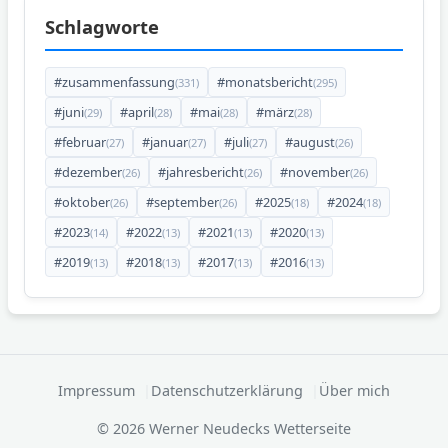
Schlagworte
#zusammenfassung
#monatsbericht
(331)
(295)
#juni
#april
#mai
#märz
(29)
(28)
(28)
(28)
#februar
#januar
#juli
#august
(27)
(27)
(27)
(26)
#dezember
#jahresbericht
#november
(26)
(26)
(26)
#oktober
#september
#2025
#2024
(26)
(26)
(18)
(18)
#2023
#2022
#2021
#2020
(14)
(13)
(13)
(13)
#2019
#2018
#2017
#2016
(13)
(13)
(13)
(13)
Impressum
Datenschutzerklärung
Über mich
© 2026 Werner Neudecks Wetterseite