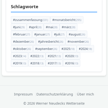
Schlagworte
#zusammenfassung
#monatsbericht
(331)
(295)
#juni
#april
#mai
#märz
(29)
(28)
(28)
(28)
#februar
#januar
#juli
#august
(27)
(27)
(27)
(26)
#dezember
#jahresbericht
#november
(26)
(26)
(26)
#oktober
#september
#2025
#2024
(26)
(26)
(18)
(18)
#2023
#2022
#2021
#2020
(14)
(13)
(13)
(13)
#2019
#2018
#2017
#2016
(13)
(13)
(13)
(13)
Impressum
Datenschutzerklärung
Über mich
© 2026 Werner Neudecks Wetterseite