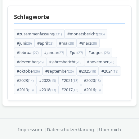
Schlagworte
#zusammenfassung
#monatsbericht
(331)
(295)
#juni
#april
#mai
#märz
(29)
(28)
(28)
(28)
#februar
#januar
#juli
#august
(27)
(27)
(27)
(26)
#dezember
#jahresbericht
#november
(26)
(26)
(26)
#oktober
#september
#2025
#2024
(26)
(26)
(18)
(18)
#2023
#2022
#2021
#2020
(14)
(13)
(13)
(13)
#2019
#2018
#2017
#2016
(13)
(13)
(13)
(13)
Impressum
Datenschutzerklärung
Über mich