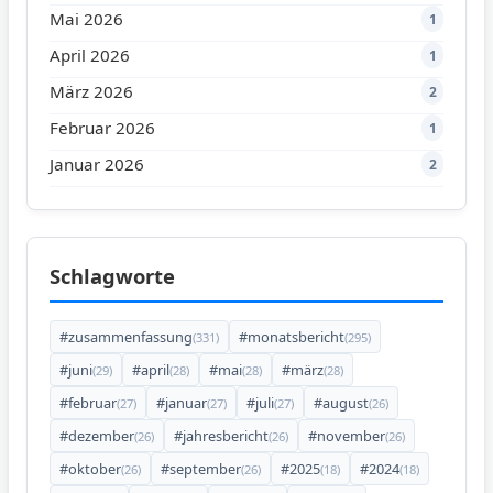
Mai 2026
1
April 2026
1
März 2026
2
Februar 2026
1
Januar 2026
2
Schlagworte
#zusammenfassung
#monatsbericht
(331)
(295)
#juni
#april
#mai
#märz
(29)
(28)
(28)
(28)
#februar
#januar
#juli
#august
(27)
(27)
(27)
(26)
#dezember
#jahresbericht
#november
(26)
(26)
(26)
#oktober
#september
#2025
#2024
(26)
(26)
(18)
(18)