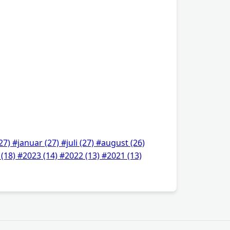
27)
#januar
(27)
#juli
(27)
#august
(26)
4
(18)
#2023
(14)
#2022
(13)
#2021
(13)