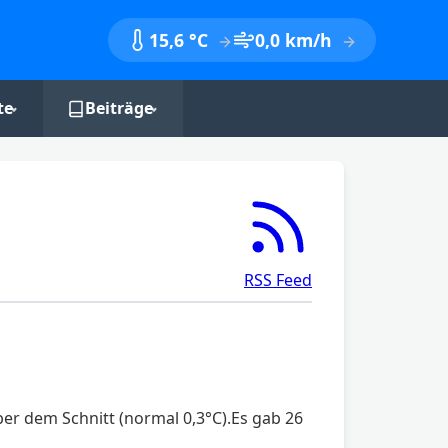
15,6 °C
0,0 km/h
te
Beiträge
nik
Monatsberichte
Jahresberichte
Jahreszeitenbilanzen
RSS Feed
er dem Schnitt (normal 0,3°C).Es gab 26