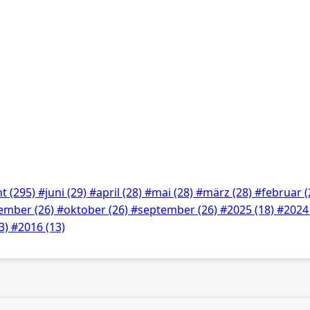
ht
(295)
#juni
(29)
#april
(28)
#mai
(28)
#märz
(28)
#februar
(
ember
(26)
#oktober
(26)
#september
(26)
#2025
(18)
#202
3)
#2016
(13)