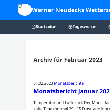
Werner Neudecks Wetters
Startseite
Tageswerte
Live-Dashboard
Tages-Grafiken
Webcam
Archiv für Februar 2023
Über mich
01.02.2023
Monatsberichte
Monatsbericht Januar 202
Temperatur und Luftdruck Der Monat lag 
kalte Tage (normal 29), 15 Frosttage (norm