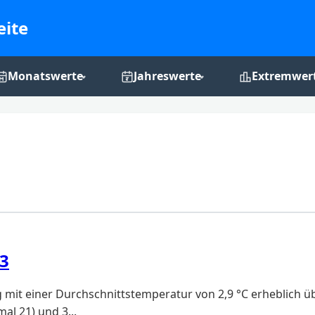
eite
Monatswerte
Jahreswerte
Extremwer
Monats-Grafiken
Jahres-Grafiken
Rekordchro
3
mit einer Durchschnittstemperatur von 2,9 °C erheblich üb
al 21) und 3...