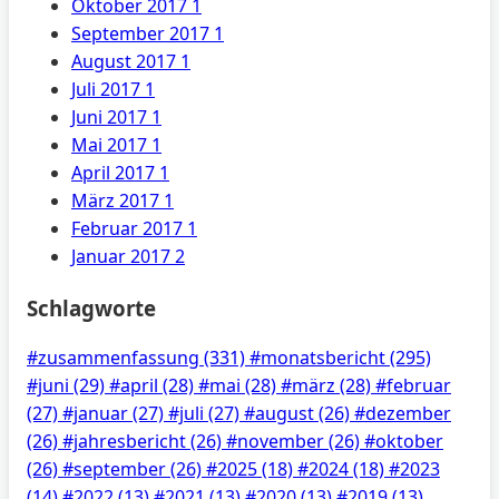
Oktober 2017
1
September 2017
1
August 2017
1
Juli 2017
1
Juni 2017
1
Mai 2017
1
April 2017
1
März 2017
1
Februar 2017
1
Januar 2017
2
Schlagworte
#zusammenfassung
(331)
#monatsbericht
(295)
#juni
(29)
#april
(28)
#mai
(28)
#märz
(28)
#februar
(27)
#januar
(27)
#juli
(27)
#august
(26)
#dezember
(26)
#jahresbericht
(26)
#november
(26)
#oktober
(26)
#september
(26)
#2025
(18)
#2024
(18)
#2023
(14)
#2022
(13)
#2021
(13)
#2020
(13)
#2019
(13)