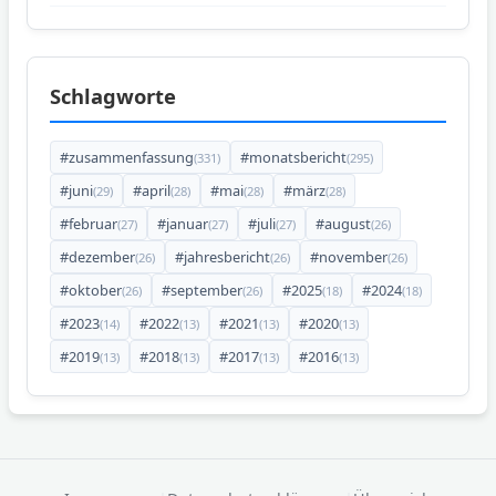
Schlagworte
#zusammenfassung
#monatsbericht
(331)
(295)
#juni
#april
#mai
#märz
(29)
(28)
(28)
(28)
#februar
#januar
#juli
#august
(27)
(27)
(27)
(26)
#dezember
#jahresbericht
#november
(26)
(26)
(26)
#oktober
#september
#2025
#2024
(26)
(26)
(18)
(18)
#2023
#2022
#2021
#2020
(14)
(13)
(13)
(13)
#2019
#2018
#2017
#2016
(13)
(13)
(13)
(13)