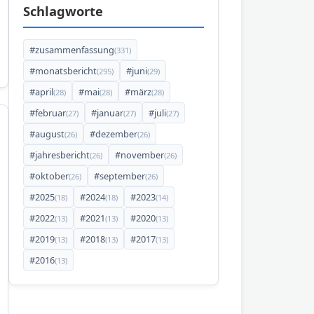
Schlagworte
#zusammenfassung
(331)
#monatsbericht
#juni
(295)
(29)
#april
#mai
#märz
(28)
(28)
(28)
#februar
#januar
#juli
(27)
(27)
(27)
#august
#dezember
(26)
(26)
#jahresbericht
#november
(26)
(26)
#oktober
#september
(26)
(26)
#2025
#2024
#2023
(18)
(18)
(14)
#2022
#2021
#2020
(13)
(13)
(13)
#2019
#2018
#2017
(13)
(13)
(13)
#2016
(13)