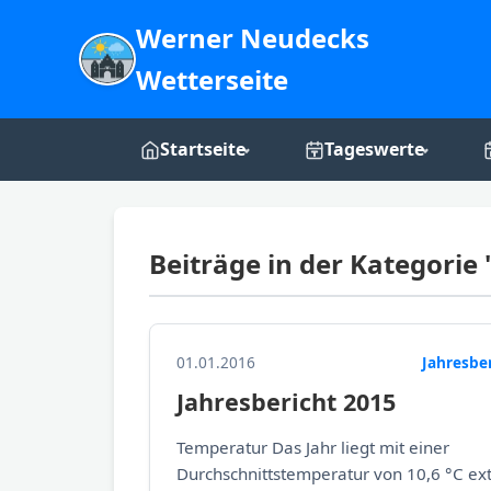
Werner Neudecks
Wetterseite
Startseite
Tageswerte
Live-Dashboard
Tages-Grafiken
Beiträge in der Kategorie 
Webcam
Über mich
01.01.2016
Jahresbe
Jahresbericht 2015
Temperatur Das Jahr liegt mit einer
Durchschnittstemperatur von 10,6 °C ex