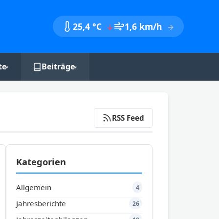
25,4 °C
1,6 km/h
te
Beiträge
nik
Monatsberichte
Jahresberichte
RSS Feed
Jahreszeitenbilanzen
Kategorien
Allgemein
4
Jahresberichte
26