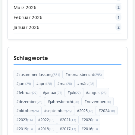
März 2026
2
Februar 2026
1
Januar 2026
2
Schlagworte
#zusammenfassung
#monatsbericht
(331)
(295)
#juni
#april
#mai
#märz
(29)
(28)
(28)
(28)
#februar
#januar
#juli
#august
(27)
(27)
(27)
(26)
#dezember
#jahresbericht
#november
(26)
(26)
(26)
#oktober
#september
#2025
#2024
(26)
(26)
(18)
(18)
#2023
#2022
#2021
#2020
(14)
(13)
(13)
(13)
#2019
#2018
#2017
#2016
(13)
(13)
(13)
(13)