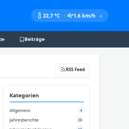
22,7 °C
1,6 km/h
te
Beiträge
nik
Monatsberichte
Jahresberichte
RSS Feed
Jahreszeitenbilanzen
Kategorien
Allgemein
4
Jahresberichte
26