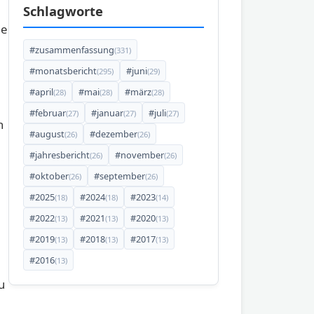
Schlagworte
ie
#zusammenfassung
(331)
#monatsbericht
#juni
(295)
(29)
#april
#mai
#märz
(28)
(28)
(28)
#februar
#januar
#juli
(27)
(27)
(27)
n
#august
#dezember
(26)
(26)
#jahresbericht
#november
(26)
(26)
#oktober
#september
(26)
(26)
#2025
#2024
#2023
(18)
(18)
(14)
#2022
#2021
#2020
(13)
(13)
(13)
#2019
#2018
#2017
(13)
(13)
(13)
#2016
(13)
u