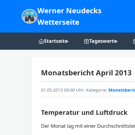
Werner Neudecks
Wetterseite
Startseite
Tageswerte
Live-Dashboard
Tages-Grafiken
Monatsbericht April 2013
Webcam
Über mich
01.05.2013 09:00 Uhr
|
Kategorie:
Monatsberi
Temperatur und Luftdruck
Der Monat lag mit einer Durchschnittste