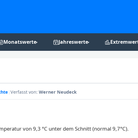
Monatswerte
Jahreswerte
Extremwer
Monats-Grafiken
Jahres-Grafiken
Rekordchro
chte
|
Verfasst von:
Werner Neudeck
mperatur von 9,3 °C unter dem Schnitt (normal 9,7°C).