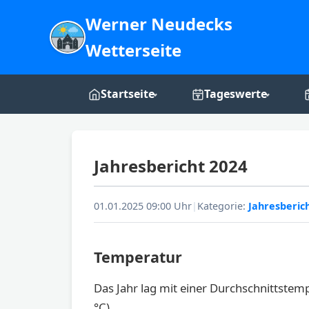
Werner Neudecks
Wetterseite
Startseite
Tageswerte
Live-Dashboard
Tages-Grafiken
Jahresbericht 2024
Webcam
Über mich
01.01.2025 09:00 Uhr
|
Kategorie:
Jahresberic
Temperatur
Das Jahr lag mit einer Durchschnittstem
°C).