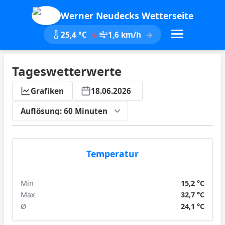
Werner Neudecks Wetterseite
25,4 °C
1,6 km/h
Tageswetterwerte
Grafiken
18.06.2026
ktualisieren
Temperatur
Min
15,2 °C
Max
32,7 °C
Ø
24,1 °C