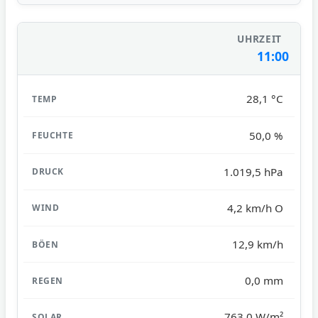
11:00
28,1 °C
50,0 %
1.019,5 hPa
4,2 km/h O
12,9 km/h
0,0 mm
763,0 W/m²