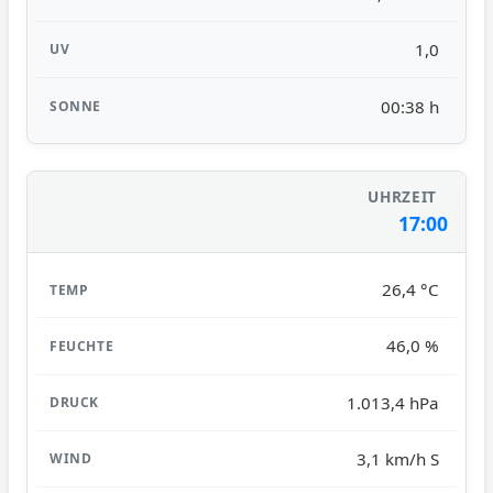
1,0
00:38 h
17:00
26,4 °C
46,0 %
1.013,4 hPa
3,1 km/h S