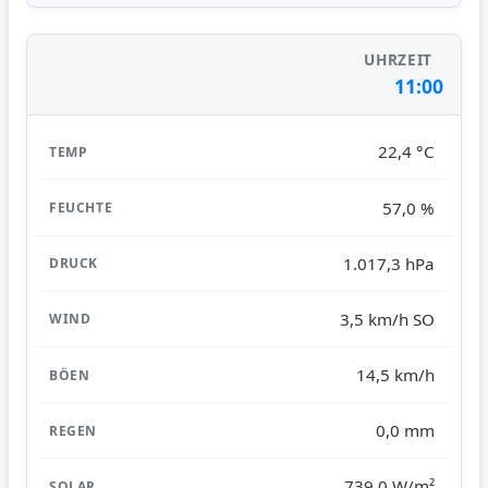
11:00
22,4 °C
57,0 %
1.017,3 hPa
3,5 km/h SO
14,5 km/h
0,0 mm
739,0 W/m²