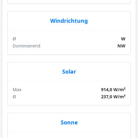
Windrichtung
Ø
W
Dominierend
NW
Solar
Max
914,0 W/m²
Ø
237,0 W/m²
Sonne