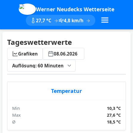
Werner Neudecks Wetterseite
27,7 °C
4,8 km/h
Tageswetterwerte
Grafiken
08.06.2026
ktualisieren
Temperatur
Min
10,3 °C
Max
27,6 °C
Ø
18,5 °C