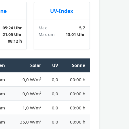
nne
UV-Index
05:24 Uhr
Max
5,7
21:05 Uhr
Max um
13:01 Uhr
08:12 h
en
Solar
UV
Sonne
mm
0,0 W/m²
0,0
00:00 h
mm
0,0 W/m²
0,0
00:00 h
mm
1,0 W/m²
0,0
00:00 h
mm
35,0 W/m²
0,0
00:00 h