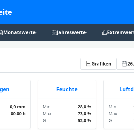
eite
Monatswerte
Jahreswerte
Extremwer
Monats-Grafiken
Jahres-Grafiken
Rekordchro
Aktualisieren
Grafiken
26
gen
Feuchte
Luft
0,0 mm
Min
28,0 %
Min
00:00 h
Max
73,0 %
Max
Ø
52,0 %
Ø