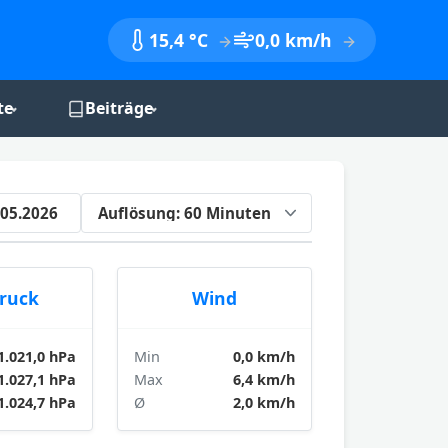
15,4 °C
0,0 km/h
te
Beiträge
nik
Monatsberichte
Jahresberichte
.05.2026
Jahreszeitenbilanzen
druck
Wind
1.021,0 hPa
Min
0,0 km/h
1.027,1 hPa
Max
6,4 km/h
1.024,7 hPa
Ø
2,0 km/h