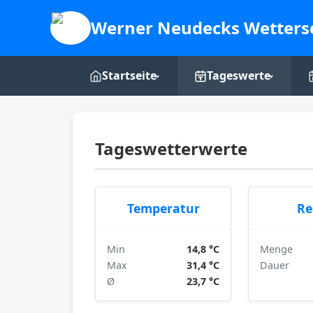
Werner Neudecks Wetters
Startseite
Tageswerte
Live-Dashboard
Tages-Grafiken
Tageswetterwerte
Webcam
Über mich
Temperatur
Re
Min
14,8 °C
Menge
Max
31,4 °C
Dauer
Ø
23,7 °C