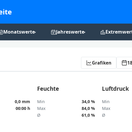
eite
Monatswerte
Jahreswerte
Extremwer
Monats-Grafiken
Jahres-Grafiken
Rekordchro
Aktualisieren
Grafiken
18
Feuchte
Luftdruck
0,0 mm
Min
34,0 %
Min
00:00 h
Max
84,0 %
Max
Ø
61,0 %
Ø