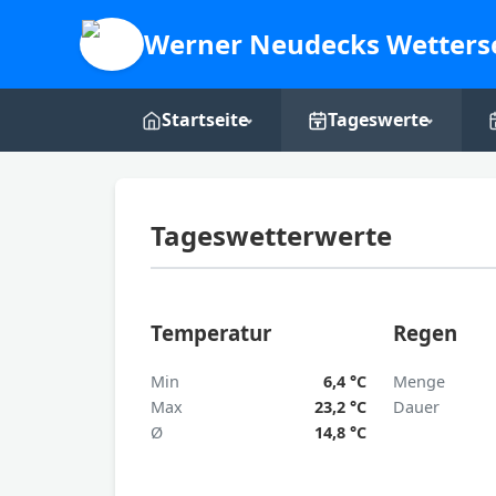
Werner Neudecks Wetters
Startseite
Tageswerte
Live-Dashboard
Tages-Grafiken
Tageswetterwerte
Webcam
Über mich
Temperatur
Regen
Min
6,4 °C
Menge
Max
23,2 °C
Dauer
Ø
14,8 °C