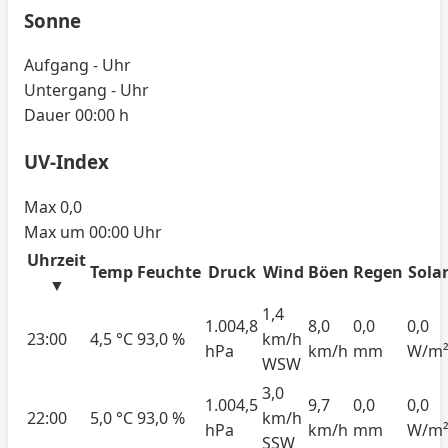
Sonne
Aufgang
- Uhr
Untergang
- Uhr
Dauer
00:00 h
UV-Index
Max
0,0
Max um
00:00 Uhr
Uhrzeit
Temp
Feuchte
Druck
Wind
Böen
Regen
Sola
▼
1,4
1.004,8
8,0
0,0
0,0
23:00
4,5 °C
93,0 %
km/h
hPa
km/h
mm
W/m
WSW
3,0
1.004,5
9,7
0,0
0,0
22:00
5,0 °C
93,0 %
km/h
hPa
km/h
mm
W/m
SSW