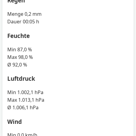
Regen
Menge
0,2 mm
Dauer
00:05 h
Feuchte
Min
87,0 %
Max
98,0 %
Ø
92,0 %
Luftdruck
Min
1.002,1 hPa
Max
1.013,1 hPa
Ø
1.006,1 hPa
Wind
Min
0,0 km/h