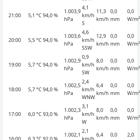
4,1
1.003,9
11,3
0,0
0,0
21:00
5,1 °C
94,0 %
km/h
hPa
km/h
mm
W/m
S
4,6
1.003,6
12,9
0,0
0,0
20:00
5,5 °C
94,0 %
km/h
hPa
km/h
mm
W/m
SSW
0,9
1.002,9
8,0
0,0
0,0
19:00
5,7 °C
94,0 %
km/h
hPa
km/h
mm
W/m
SW
2,4
1.002,5
6,4
0,0
0,0
18:00
5,7 °C
94,0 %
km/h
hPa
km/h
mm
W/m
WNW
3,1
1.002,3
8,0
0,0
0,0
17:00
6,0 °C
93,0 %
km/h
hPa
km/h
mm
W/m
W
2,1
1.002,1
6,4
0,0
2,0
16:00
6,3 °C
92,0 %
km/h