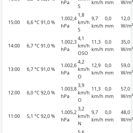
hPa
km/h
mm
W/m
S
1,8
1.002,4
9,7
0,0
12,0
15:00
6,6 °C
91,0 %
km/h
hPa
km/h
mm
W/m
S
4,1
1.002,3
11,3
0,0
35,0
14:00
6,7 °C
91,0 %
km/h
hPa
km/h
mm
W/m
OSO
4,2
1.002,6
12,9
0,0
59,0
13:00
6,7 °C
91,0 %
km/h
hPa
km/h
mm
W/m
O
3,9
1.003,8
11,3
0,0
57,0
12:00
6,0 °C
92,0 %
km/h
hPa
km/h
mm
W/m
O
3,2
1.005,2
9,7
0,0
48,0
11:00
5,1 °C
92,0 %
km/h
hPa
km/h
mm
W/m
N
5,6