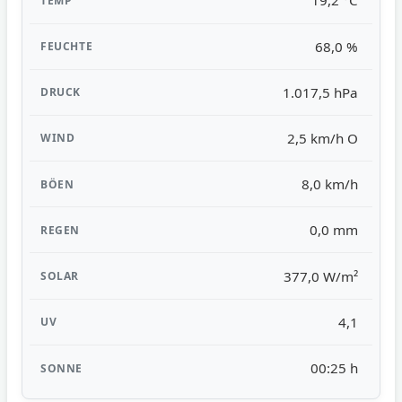
19,2 °C
68,0 %
1.017,5 hPa
2,5 km/h O
8,0 km/h
0,0 mm
377,0 W/m²
4,1
00:25 h