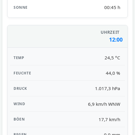
00:45 h
12:00
24,5 °C
44,0 %
1.017,3 hPa
6,9 km/h WNW
17,7 km/h
0,0 mm