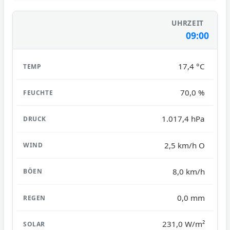
09:00
17,4 °C
70,0 %
1.017,4 hPa
2,5 km/h O
8,0 km/h
0,0 mm
231,0 W/m²