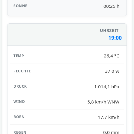
00:25 h
19:00
26,4 °C
37,0 %
1.014,1 hPa
5,8 km/h WNW
17,7 km/h
0,0 mm