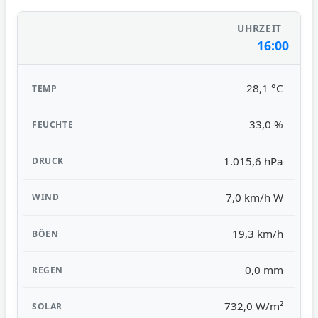
16:00
28,1 °C
33,0 %
1.015,6 hPa
7,0 km/h W
19,3 km/h
0,0 mm
732,0 W/m²