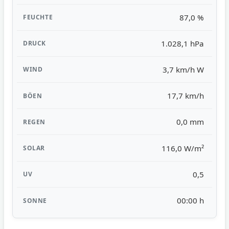
87,0 %
1.028,1 hPa
3,7 km/h W
17,7 km/h
0,0 mm
116,0 W/m²
0,5
00:00 h