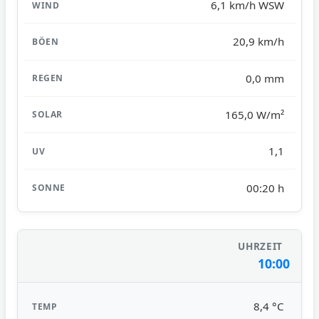
6,1 km/h WSW
20,9 km/h
0,0 mm
165,0 W/m²
1,1
00:20 h
10:00
8,4 °C