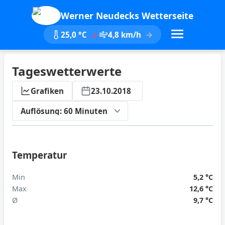
Werner Neudecks Wetterseite
25,0 °C
4,8 km/h
Tageswetterwerte
Grafiken
23.10.2018
ktualisieren
Temperatur
Min
5,2 °C
Max
12,6 °C
Ø
9,7 °C