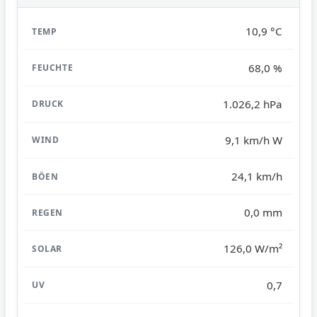
10,9 °C
68,0 %
1.026,2 hPa
9,1 km/h W
24,1 km/h
0,0 mm
126,0 W/m²
0,7