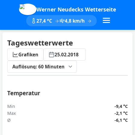
Werner Neudecks Wetterseite
27,4 °C
4,8 km/h
Tageswetterwerte
Grafiken
25.02.2018
ktualisieren
Temperatur
Min
-9,4 °C
Max
-2,1 °C
Ø
-6,1 °C