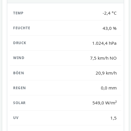
-2,4 °C
43,0 %
1.024,4 hPa
7,5 km/h NO
20,9 km/h
0,0 mm
549,0 W/m²
1,5