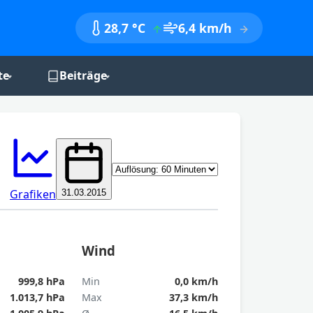
28,7 °C
6,4 km/h
te
Beiträge
nik
Monatsberichte
Jahresberichte
Aktualisieren
Jahreszeitenbilanzen
Grafiken
31.03.2015
Wind
999,8 hPa
Min
0,0 km/h
1.013,7 hPa
Max
37,3 km/h