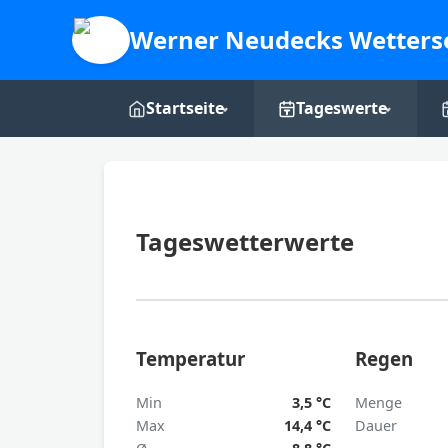
Werner Neudecks Wetters
Startseite
Tageswerte
Live-Dashboard
Tages-Grafiken
Webcam
Tageswetterwerte
Über mich
Temperatur
Regen
Min
3,5 °C
Menge
Max
14,4 °C
Dauer