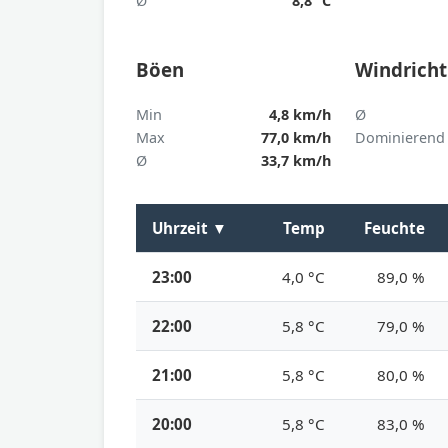
Ø
8,8 °C
Böen
Windrich
Min
4,8 km/h
Ø
Max
77,0 km/h
Dominierend
Ø
33,7 km/h
Uhrzeit
▼
Temp
Feuchte
23:00
4,0 °C
89,0 %
22:00
5,8 °C
79,0 %
21:00
5,8 °C
80,0 %
20:00
5,8 °C
83,0 %