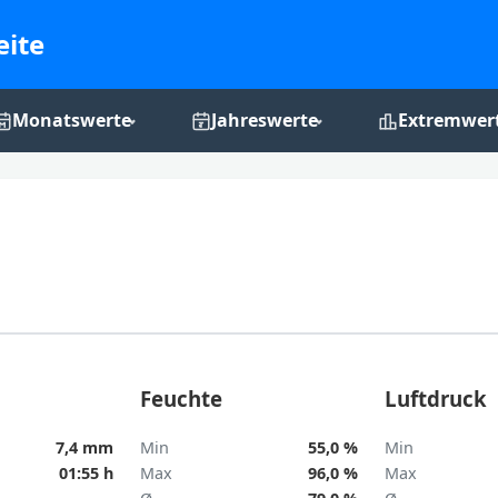
eite
Monatswerte
Jahreswerte
Extremwer
Monats-Grafiken
Jahres-Grafiken
Rekordchro
Feuchte
Luftdruck
7,4 mm
Min
55,0 %
Min
01:55 h
Max
96,0 %
Max