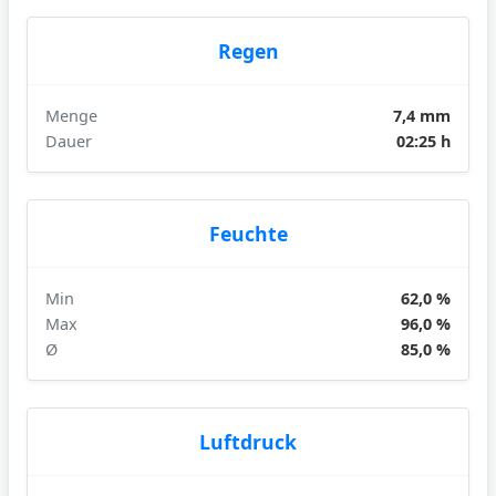
Regen
Menge
7,4 mm
Dauer
02:25 h
Feuchte
Min
62,0 %
Max
96,0 %
Ø
85,0 %
Luftdruck