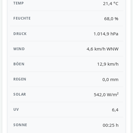
21,4 °C
68,0 %
1.014,9 hPa
4,6 km/h WNW
12,9 km/h
0,0 mm
542,0 W/m²
6,4
00:25 h