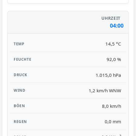
04:00
14,5 °C
92,0 %
1.015,0 hPa
1,2 km/h WNW
8,0 km/h
0,0 mm