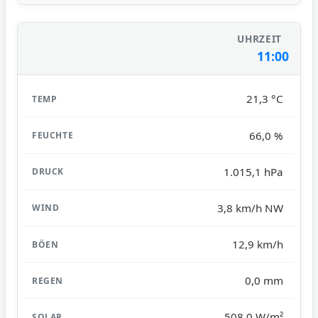
11:00
21,3 °C
66,0 %
1.015,1 hPa
3,8 km/h NW
12,9 km/h
0,0 mm
508,0 W/m²