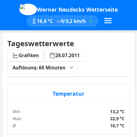
Werner Neudecks Wetterseite
16,4 °C
3,2 km/h
Tageswetterwerte
Grafiken
28.07.2011
ktualisieren
Temperatur
Min
13,2 °C
Max
22,9 °C
Ø
16,7 °C