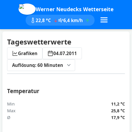
Werner Neudecks Wetterseite
22,8 °C
6,4 km/h
Tageswetterwerte
Grafiken
04.07.2011
ktualisieren
Temperatur
Min
11,2 °C
Max
25,8 °C
Ø
17,9 °C