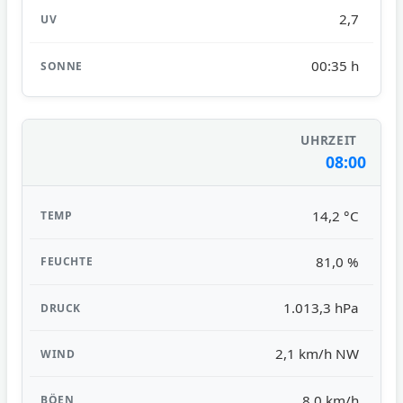
2,7
00:35 h
08:00
14,2 °C
81,0 %
1.013,3 hPa
2,1 km/h NW
8,0 km/h