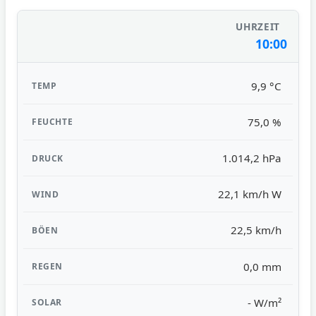
10:00
9,9 °C
75,0 %
1.014,2 hPa
22,1 km/h W
22,5 km/h
0,0 mm
- W/m²