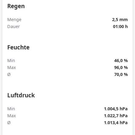
Regen
Menge
2,5 mm
Dauer
01:00 h
Feuchte
Min
46,0 %
Max
96,0 %
Ø
70,0 %
Luftdruck
Min
1.004,5 hPa
Max
1.022,7 hPa
Ø
1.013,4 hPa