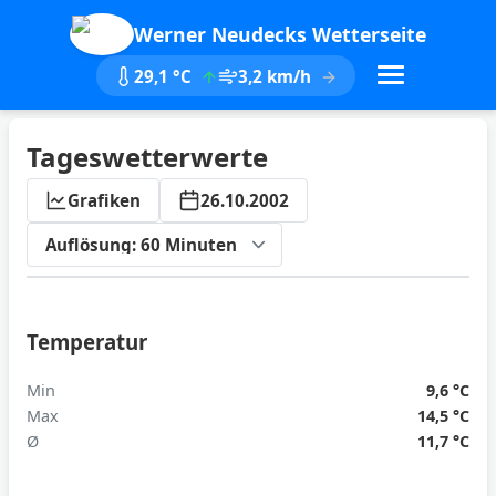
Werner Neudecks Wetterseite
29,1 °C
3,2 km/h
Tageswetterwerte
Grafiken
26.10.2002
ktualisieren
Temperatur
Min
9,6 °C
Max
14,5 °C
Ø
11,7 °C