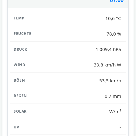
10,6 °C
78,0 %
1.009,4 hPa
39,8 km/h W
53,5 km/h
0,7 mm
- W/m²
-