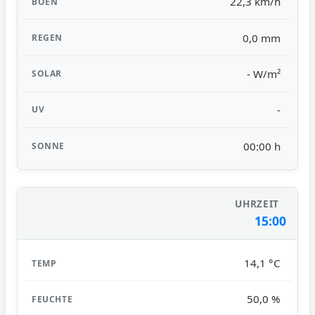
22,3 km/h
0,0 mm
- W/m²
-
00:00 h
15:00
14,1 °C
50,0 %