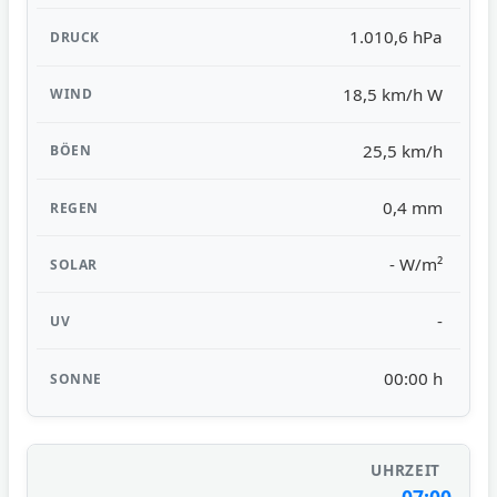
1.010,6 hPa
18,5 km/h W
25,5 km/h
0,4 mm
- W/m²
-
00:00 h
07:00