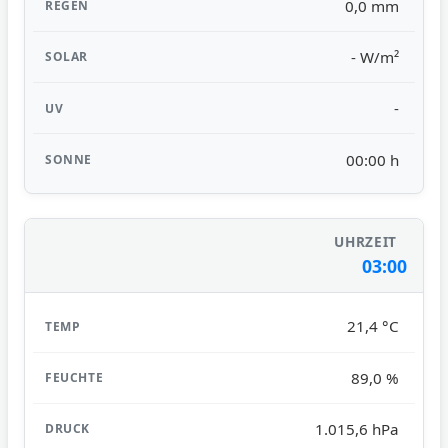
0,0 mm
- W/m²
-
00:00 h
03:00
21,4 °C
89,0 %
1.015,6 hPa