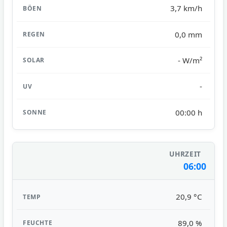
3,7 km/h
0,0 mm
- W/m²
-
00:00 h
06:00
20,9 °C
89,0 %