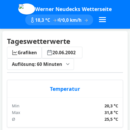
Werner Neudecks Wetterseite
18,3 °C
0,0 km/h
Tageswetterwerte
Grafiken
20.06.2002
ktualisieren
Temperatur
Min
20,3 °C
Max
31,8 °C
Ø
25,5 °C