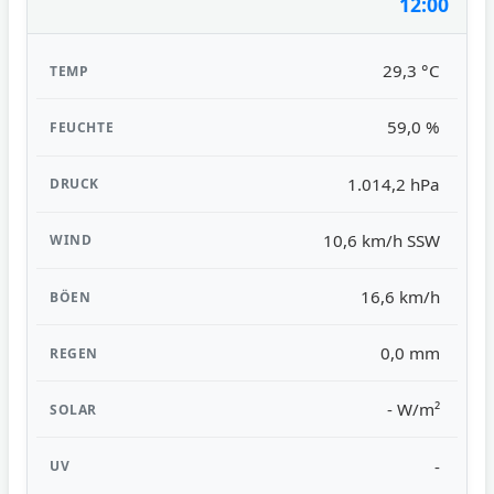
12:00
29,3 °C
59,0 %
1.014,2 hPa
10,6 km/h SSW
16,6 km/h
0,0 mm
- W/m²
-