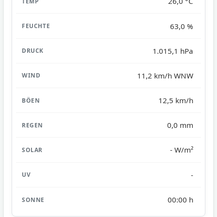
26,0 °C
63,0 %
1.015,1 hPa
11,2 km/h WNW
12,5 km/h
0,0 mm
- W/m²
-
00:00 h