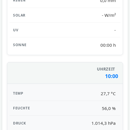
0,0 mm
- W/m²
-
00:00 h
10:00
27,7 °C
56,0 %
1.014,3 hPa