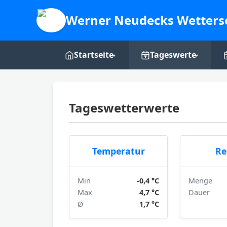
Werner Neudecks Wetters
Startseite
Tageswerte
Live-Dashboard
Tages-Grafiken
Tageswetterwerte
Webcam
Über mich
Temperatur
Re
Min
-0,4 °C
Menge
Max
4,7 °C
Dauer
Ø
1,7 °C