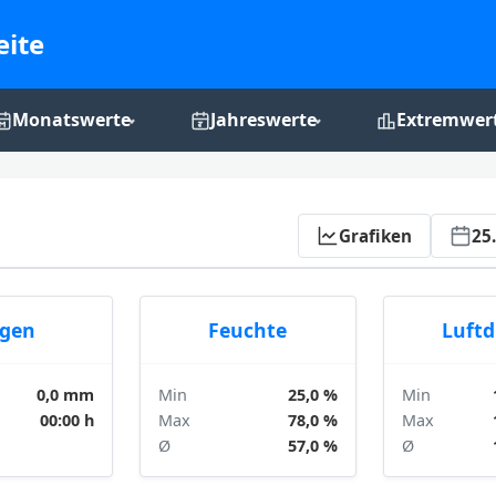
eite
Monatswerte
Jahreswerte
Extremwer
Monats-Grafiken
Jahres-Grafiken
Rekordchro
Aktualisieren
Grafiken
25
gen
Feuchte
Luft
0,0 mm
Min
25,0 %
Min
00:00 h
Max
78,0 %
Max
Ø
57,0 %
Ø