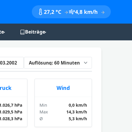
27,2 °C
4,8 km/h
te
Beiträge
nik
Monatsberichte
Jahresberichte
.03.2002
Jahreszeitenbilanzen
druck
Wind
1.026,7 hPa
Min
0,0 km/h
1.029,5 hPa
Max
14,3 km/h
1.028,3 hPa
Ø
5,3 km/h