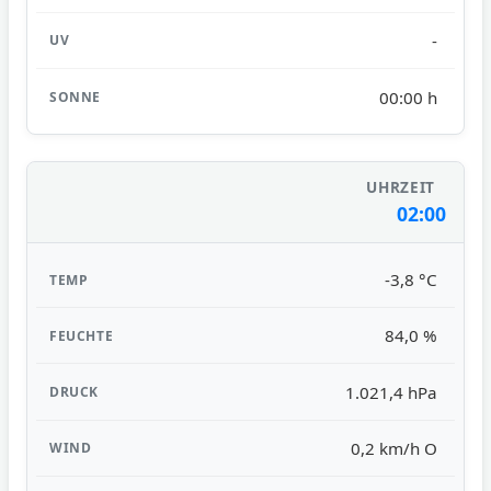
-
00:00 h
02:00
-3,8 °C
84,0 %
1.021,4 hPa
0,2 km/h O