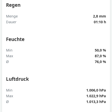
Regen
Menge
2,8 mm
Dauer
01:10 h
Feuchte
Min
50,0 %
Max
87,0 %
Ø
76,0 %
Luftdruck
Min
1.006,0 hPa
Max
1.022,9 hPa
Ø
1.013,3 hPa