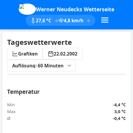
Werner Neudecks Wetterseite
27,6 °C
4,8 km/h
Tageswetterwerte
Grafiken
22.02.2002
ktualisieren
Temperatur
Min
-4,4 °C
Max
3,0 °C
Ø
-0,4 °C