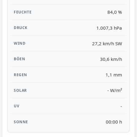
84,0 %
1.007,3 hPa
27,2 km/h SW
30,6 km/h
1,1 mm
- W/m²
-
00:00 h