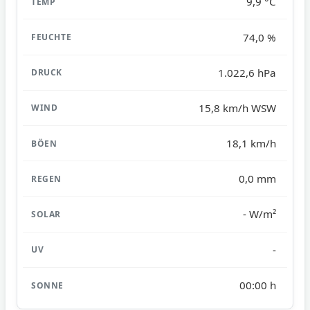
9,9 °C
74,0 %
1.022,6 hPa
15,8 km/h WSW
18,1 km/h
0,0 mm
- W/m²
-
00:00 h