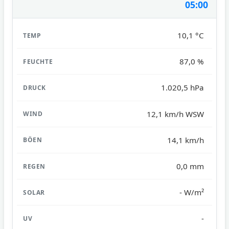
05:00
10,1 °C
87,0 %
1.020,5 hPa
12,1 km/h WSW
14,1 km/h
0,0 mm
- W/m²
-