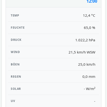
12:00
12,4 °C
65,0 %
1.022,2 hPa
21,5 km/h WSW
25,0 km/h
0,0 mm
- W/m²
-