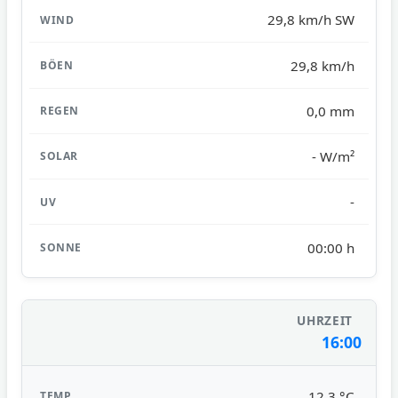
29,8 km/h SW
29,8 km/h
0,0 mm
- W/m²
-
00:00 h
16:00
12,3 °C