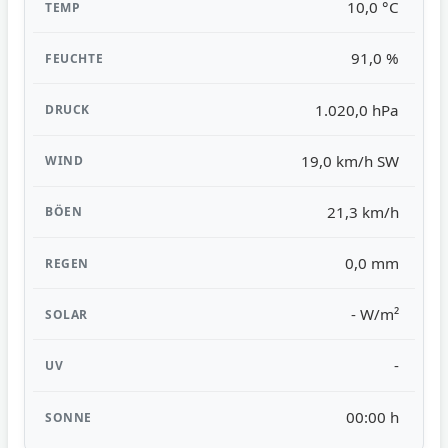
10,0 °C
91,0 %
1.020,0 hPa
19,0 km/h SW
21,3 km/h
0,0 mm
- W/m²
-
00:00 h