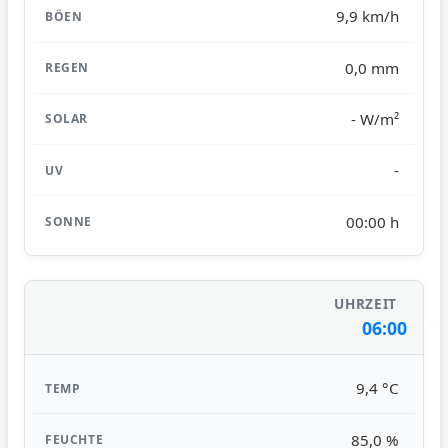
9,9 km/h
0,0 mm
- W/m²
-
00:00 h
06:00
9,4 °C
85,0 %