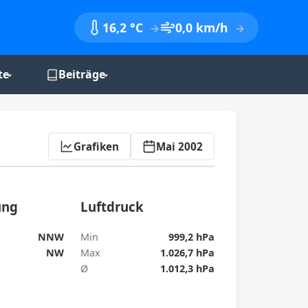
16,2 °C
0,0 km/h
te
Beiträge
nik
Monatsberichte
Jahresberichte
Aktualisieren
Grafiken
Mai 2002
Jahreszeitenbilanzen
ung
Luftdruck
NNW
Min
999,2 hPa
NW
Max
1.026,7 hPa
Ø
1.012,3 hPa