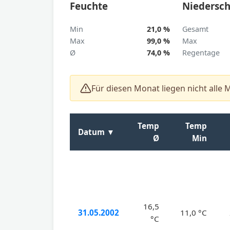
Feuchte
Niedersch
Min
21,0 %
Gesamt
Max
99,0 %
Max
Ø
74,0 %
Regentage
Für diesen Monat liegen nicht alle 
Temp
Temp
Datum
▼
Ø
Min
16,5
31.05.2002
11,0 °C
°C