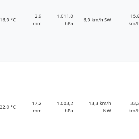
2,9
1.011,0
15,
16,9 °C
6,9 km/h SW
mm
hPa
km/
17,2
1.003,2
13,3 km/h
33,
22,0 °C
mm
hPa
NW
km/