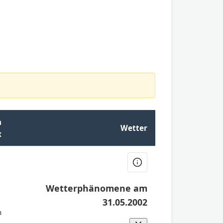
n
Wetter
x
Wetterphänomene am
1
31.05.2002
h