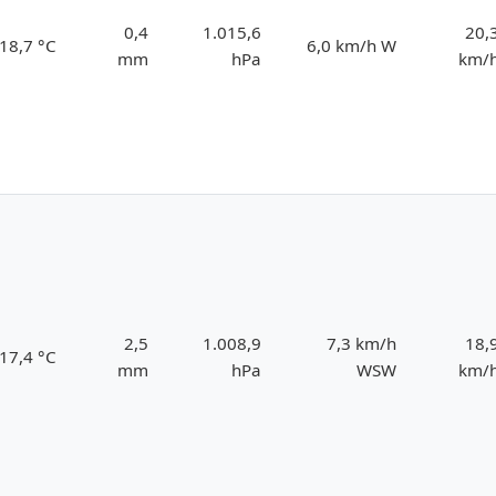
0,4
1.015,6
20,
18,7 °C
6,0 km/h W
mm
hPa
km/
2,5
1.008,9
7,3 km/h
18,
17,4 °C
mm
hPa
WSW
km/