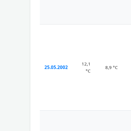
12,1
25.05.2002
8,9 °C
°C