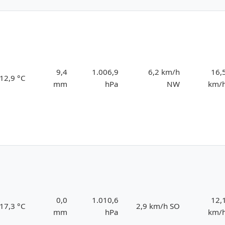
9,4
1.006,9
6,2 km/h
16,
12,9 °C
mm
hPa
NW
km/
0,0
1.010,6
12,
17,3 °C
2,9 km/h SO
mm
hPa
km/