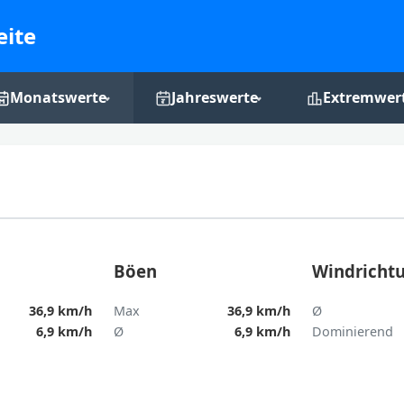
eite
Monatswerte
Jahreswerte
Extremwer
Monats-Grafiken
Jahres-Grafiken
Rekordchro
Böen
Windricht
36,9 km/h
Max
36,9 km/h
Ø
6,9 km/h
Ø
6,9 km/h
Dominierend