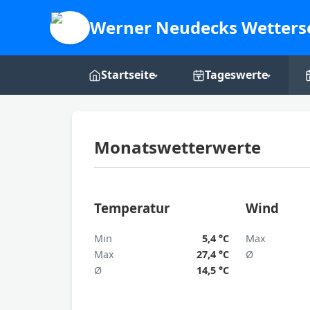
Werner Neudecks Wetters
Startseite
Tageswerte
Live-Dashboard
Tages-Grafiken
Monatswetterwerte
Webcam
Über mich
Temperatur
Wind
Min
5,4 °C
Max
Max
27,4 °C
Ø
Ø
14,5 °C