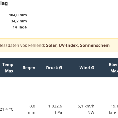
lag
104,0 mm
34,2 mm
14 Tage
Messdaten vor. Fehlend:
Solar, UV-Index, Sonnenschein
Temp
Böe
Regen
Druck Ø
Wind Ø
Max
Ma
0,0
1.022,6
5,1 km/h
19,
21,4 °C
mm
hPa
NW
km/