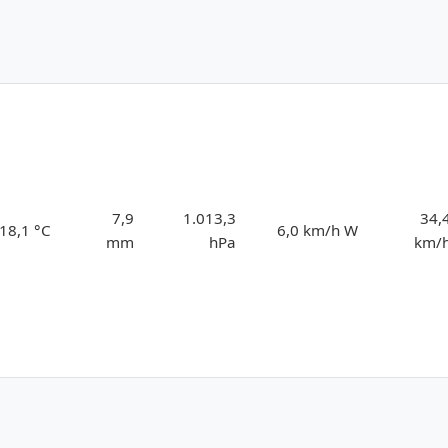
7,9
1.013,3
34,
18,1 °C
6,0 km/h W
mm
hPa
km/