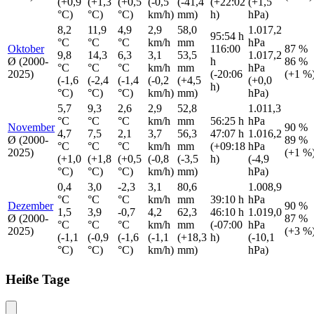
(+0,9
(+1,3
(+0,5
(-0,5
(-41,4
(+22:02
(+1,5
°C)
°C)
°C)
km/h)
mm)
h)
hPa)
8,2
11,9
4,9
2,9
58,0
1.017,2
95:54 h
°C
°C
°C
km/h
mm
hPa
Oktober
116:00
87 %
9,8
14,3
6,3
3,1
53,5
1.017,2
Ø (2000-
h
86 %
°C
°C
°C
km/h
mm
hPa
2025)
(-20:06
(+1 %
(-1,6
(-2,4
(-1,4
(-0,2
(+4,5
(+0,0
h)
°C)
°C)
°C)
km/h)
mm)
hPa)
5,7
9,3
2,6
2,9
52,8
1.011,3
°C
°C
°C
km/h
mm
56:25 h
hPa
November
90 %
4,7
7,5
2,1
3,7
56,3
47:07 h
1.016,2
Ø (2000-
89 %
°C
°C
°C
km/h
mm
(+09:18
hPa
2025)
(+1 %
(+1,0
(+1,8
(+0,5
(-0,8
(-3,5
h)
(-4,9
°C)
°C)
°C)
km/h)
mm)
hPa)
0,4
3,0
-2,3
3,1
80,6
1.008,9
°C
°C
°C
km/h
mm
39:10 h
hPa
Dezember
90 %
1,5
3,9
-0,7
4,2
62,3
46:10 h
1.019,0
Ø (2000-
87 %
°C
°C
°C
km/h
mm
(-07:00
hPa
2025)
(+3 %
(-1,1
(-0,9
(-1,6
(-1,1
(+18,3
h)
(-10,1
°C)
°C)
°C)
km/h)
mm)
hPa)
Heiße Tage