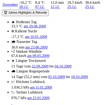
-16,2 °C
8,4 °C
12,0 mm
18,5 km/h
38,6 km/h
Dezember
20.12.
07.12.
11.12.
25.12.
25.12.
🏆 Jahres-Highlights & Rekorde
🔥
Heißester Tag
33,3 °C
am 20.08.2009
❄️
Kälteste Nacht
-17,3 °C
am 10.01.2009
🌧️
Nassester Tag
30,0 mm
am 23.06.2009
💨
Stärkste Windböe
67,6 km/h
am 09.05.2009
☀️
Längste Trockenzeit
13 Tage
vom
22.09.2009
bis
04.10.2009
🌧️
Längste Regenperiode
14 Tage (52,2 mm)
vom
05.10.2009
bis
18.10.2009
📈
Höchster Luftdruck
1.036,5 hPa
am 11.01.2009
📉
Tiefster Luftdruck
976,7 hPa
am 23.01.2009