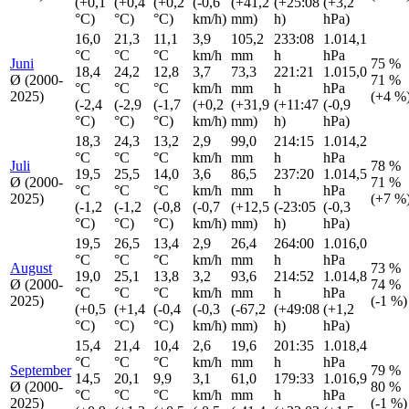
(+0,1
(+0,4
(+0,2
(-0,6
(+41,2
(+25:08
(+3,2
°C)
°C)
°C)
km/h)
mm)
h)
hPa)
16,0
21,3
11,1
3,9
105,2
233:08
1.014,1
°C
°C
°C
km/h
mm
h
hPa
Juni
75 %
18,4
24,2
12,8
3,7
73,3
221:21
1.015,0
Ø (2000-
71 %
°C
°C
°C
km/h
mm
h
hPa
2025)
(+4 %
(-2,4
(-2,9
(-1,7
(+0,2
(+31,9
(+11:47
(-0,9
°C)
°C)
°C)
km/h)
mm)
h)
hPa)
18,3
24,3
13,2
2,9
99,0
214:15
1.014,2
°C
°C
°C
km/h
mm
h
hPa
Juli
78 %
19,5
25,5
14,0
3,6
86,5
237:20
1.014,5
Ø (2000-
71 %
°C
°C
°C
km/h
mm
h
hPa
2025)
(+7 %
(-1,2
(-1,2
(-0,8
(-0,7
(+12,5
(-23:05
(-0,3
°C)
°C)
°C)
km/h)
mm)
h)
hPa)
19,5
26,5
13,4
2,9
26,4
264:00
1.016,0
°C
°C
°C
km/h
mm
h
hPa
August
73 %
19,0
25,1
13,8
3,2
93,6
214:52
1.014,8
Ø (2000-
74 %
°C
°C
°C
km/h
mm
h
hPa
2025)
(-1 %)
(+0,5
(+1,4
(-0,4
(-0,3
(-67,2
(+49:08
(+1,2
°C)
°C)
°C)
km/h)
mm)
h)
hPa)
15,4
21,4
10,4
2,6
19,6
201:35
1.018,4
°C
°C
°C
km/h
mm
h
hPa
September
79 %
14,5
20,1
9,9
3,1
61,0
179:33
1.016,9
Ø (2000-
80 %
°C
°C
°C
km/h
mm
h
hPa
2025)
(-1 %)