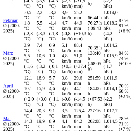
(-4,3
(-3,9
(-4,3
(-2,3
(-31,5
(-2,2
h)
°C)
°C)
°C)
km/h)
mm)
hPa)
-0,5
2,2
-3,2
3,9
55,2
1.014,0
°C
°C
°C
km/h
mm
66:44 h
hPa
Februar
87 %
1,8
5,5
-1,4
4,7
44,9
76:27 h
1.018,2
Ø (2000-
81 %
°C
°C
°C
km/h
mm
(-09:43
hPa
2025)
(+6 %
(-2,3
(-3,3
(-1,8
(-0,8
(+10,3
h)
(-4,2
°C)
°C)
°C)
km/h)
mm)
hPa)
3,9
7,4
0,9
5,1
88,4
1.014,2
70:35 h
°C
°C
°C
km/h
mm
hPa
März
138:40
84 %
5,5
10,6
1,0
4,8
51,0
1.015,9
Ø (2000-
h
74 %
°C
°C
°C
km/h
mm
hPa
2025)
(-68:05
(+10 
(-1,6
(-3,2
(-0,1
(+0,3
(+37,4
(-1,7
h)
°C)
°C)
°C)
km/h)
mm)
hPa)
12,1
18,9
5,7
3,8
29,6
251:59
1.011,9
°C
°C
°C
km/h
mm
h
hPa
April
70 %
10,1
15,9
4,6
4,6
44,1
184:06
1.014,1
Ø (2000-
68 %
°C
°C
°C
km/h
mm
h
hPa
2025)
(+2 %
(+2,0
(+3,0
(+1,1
(-0,8
(-14,5
(+67:53
(-2,2
°C)
°C)
°C)
km/h)
mm)
h)
hPa)
14,4
20,3
9,1
3,5
125,4
227:16
1.017,7
°C
°C
°C
km/h
mm
h
hPa
Mai
78 %
14,3
19,9
8,9
4,1
84,2
202:08
1.014,5
Ø (2000-
71 %
°C
°C
°C
km/h
mm
h
hPa
2025)
(+7 %