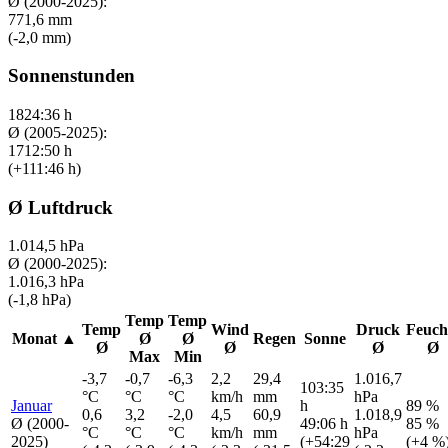
Ø (2000-2025):
771,6 mm
(-2,0 mm)
Sonnenstunden
1824:36 h
Ø (2005-2025):
1712:50 h
(+111:46 h)
Ø Luftdruck
1.014,5 hPa
Ø (2000-2025):
1.016,3 hPa
(-1,8 hPa)
Temp
Temp
Temp
Wind
Druck
Feuch
Monat
▲
Ø
Ø
Regen
Sonne
Ø
Ø
Ø
Ø
Max
Min
-3,7
-0,7
-6,3
2,2
29,4
1.016,7
103:35
°C
°C
°C
km/h
mm
hPa
Januar
h
89 %
0,6
3,2
-2,0
4,5
60,9
1.018,9
Ø (2000-
49:06 h
85 %
°C
°C
°C
km/h
mm
hPa
2025)
(+54:29
(+4 %