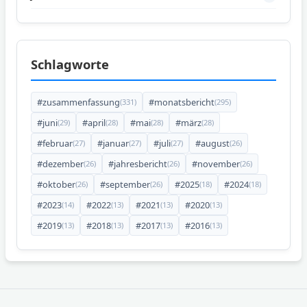
Schlagworte
#zusammenfassung
#monatsbericht
(331)
(295)
#juni
#april
#mai
#märz
(29)
(28)
(28)
(28)
#februar
#januar
#juli
#august
(27)
(27)
(27)
(26)
#dezember
#jahresbericht
#november
(26)
(26)
(26)
#oktober
#september
#2025
#2024
(26)
(26)
(18)
(18)
#2023
#2022
#2021
#2020
(14)
(13)
(13)
(13)
#2019
#2018
#2017
#2016
(13)
(13)
(13)
(13)